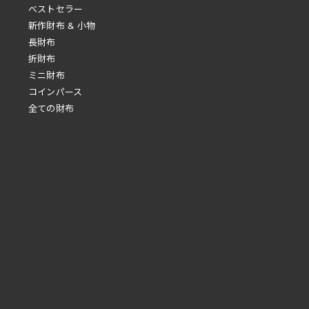
べストセラー
新作財布 & 小物
長財布
折財布
ミニ財布
コインパース
全ての財布