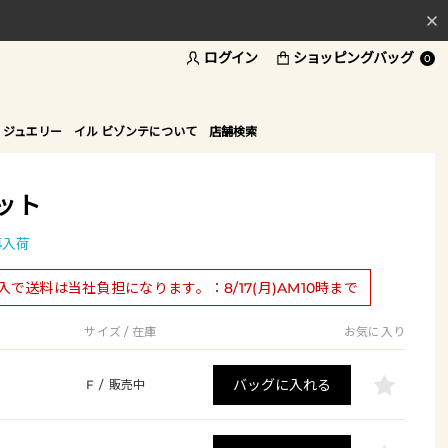
ログイン
ショッピングバッグ
料
0
ド
 ジュエリー
イル ビゾンテについて
店舗検索
ット
再入荷
購入で送料は当社負担になります。：8/17(月)AM10時まで
サイズ / 在庫
お気に入り
バッグに入れる
F
/
販売中