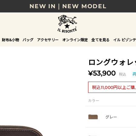
NEW IN｜NEW MODEL
8/17(月)10時まで｜税込11,000円以上で送料無
贈る相手やシーンから選べる、新しいギフトガイ
財布&小物
バッグ
アクセサリー
オンライン限定
全てを見る
イル ビゾンテ
NEW IN｜COLOR LEATHER
ロングウォレ
¥53,900
税込
税込11,000円以上ご
カラー
グレー