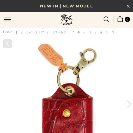
NEW IN｜NEW MODEL
8/17(月)10時まで｜税込11,000円以上で送料無料
0
贈る相手やシーンから選べる、新しいギフトガイド
HOME
|
オンラインストア
/
ベストセラー
/
キーケース
/
キーケース
NEW IN｜COLOR LEATHER