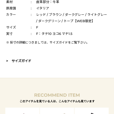
素材
:
皮革部分：牛革
原産国
:
イタリア
カラー
:
レッド / ブラウン / ダークグレー / ライトグレー
/ ダークグリーン / トープ【WEB限定】
サイズ
:
F
実寸
:
F：タテ10 ヨコ6 マチ1.5
※ 採寸の詳細につきましては、
サイズガイド
をご覧下さい。
> サイズガイド
RECOMMEND ITEM
このアイテムを見ている人は、こんなアイテムも見ています