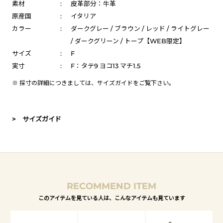
素材
:
皮革部分：牛革
原産国
:
イタリア
カラー
:
ダークグレー / ブラウン / レッド / ライトグレー
/ ダークグリーン / トープ【WEB限定】
サイズ
:
F
実寸
:
F：タテ9 ヨコ13 マチ1.5
※ 採寸の詳細につきましては、
サイズガイド
をご覧下さい。
> サイズガイド
RECOMMEND ITEM
このアイテムを見ている人は、こんなアイテムも見ています