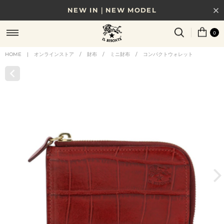
NEW IN｜NEW MODEL
8/17(月)10時まで｜税込11,000円以上で送料無料
0
贈る相手やシーンから選べる、新しいギフトガイド
HOME
|
オンラインストア
/
財布
/
ミニ財布
/
コンパクトウォレット
NEW IN｜COLOR LEATHER