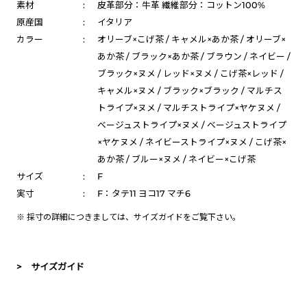
素材
:
皮革部分：牛革 繊維部分：コットン100%
原産国
:
イタリア
カラー
:
オリーブ×こげ茶 / キャメル×あか茶 / オリーブ×
あか茶 / ブラック×あか茶 / ブラウン / ネイビー /
ブラック×ヌメ / レッド×ヌメ / こげ茶×レッド /
キャメル×ヌメ / ブラック×ブラック / マルチス
トライプ×ヌメ / マルチストライプ×ヤケヌメ /
ベージュストライプ×ヌメ / ベージュストライプ
×ヤケヌメ / ネイビーストライプ×ヌメ / こげ茶×
あか茶 / ブルー×ヌメ / ネイビー×こげ茶
サイズ
:
F
実寸
:
F：タテ11 ヨコ17 マチ6
※ 採寸の詳細につきましては、
サイズガイド
をご覧下さい。
> サイズガイド