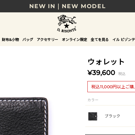
NEW IN｜NEW MODEL
8/17(月)10時まで｜税込11,000円以上で送料無
贈る相手やシーンから選べる、新しいギフトガイ
財布&小物
バッグ
アクセサリー
オンライン限定
全てを見る
イル ビゾンテ
NEW IN｜COLOR LEATHER
ウォレット
¥39,600
税込
税込11,000円以上ご
カラー
ブラック