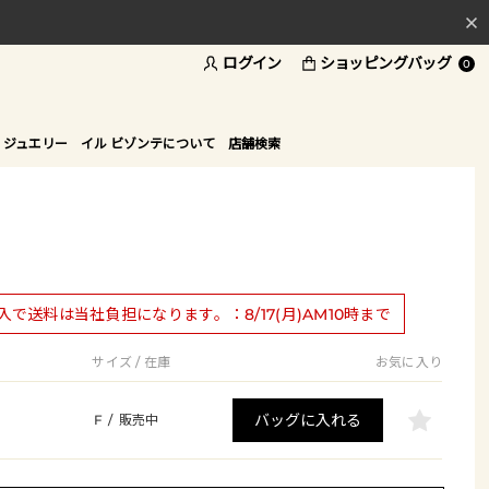
ログイン
ショッピングバッグ
料
0
ド
 ジュエリー
イル ビゾンテについて
店舗検索
購入で送料は当社負担になります。：8/17(月)AM10時まで
サイズ / 在庫
お気に入り
バッグに入れる
F
/
販売中