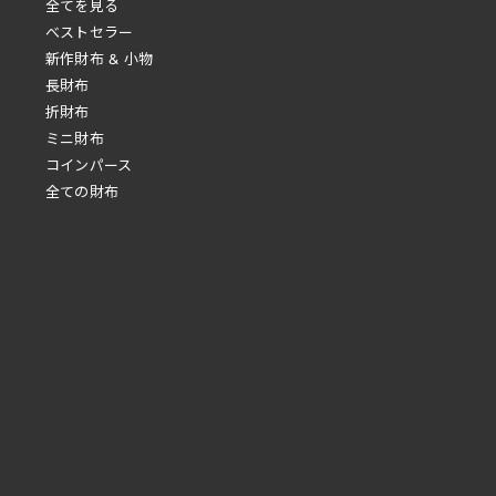
全てを見る
べストセラー
新作財布 & 小物
長財布
折財布
ミニ財布
コインパース
全ての財布