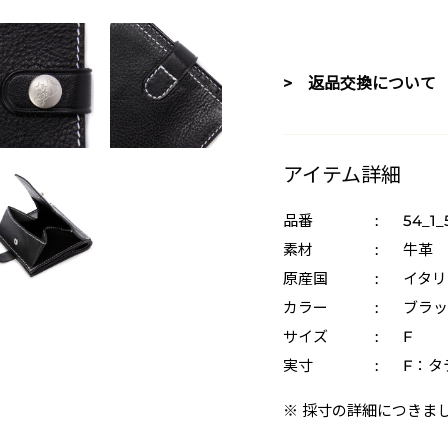
> 返品交換について
アイテム詳細
品番
:
54_1
素材
:
牛革
原産国
:
イタリ
カラー
:
ブラッ
サイズ
:
F
実寸
:
F：タテ
※ 採寸の詳細につきま