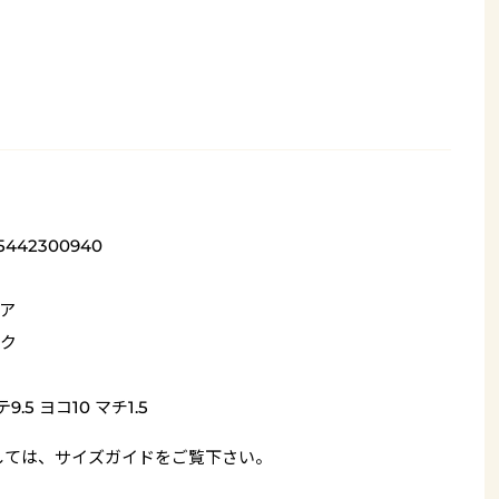
_5442300940
ア
ク
9.5 ヨコ10 マチ1.5
しては、
サイズガイド
をご覧下さい。