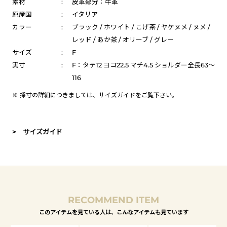
素材
:
皮革部分：牛革
原産国
:
イタリア
カラー
:
ブラック / ホワイト / こげ茶 / ヤケヌメ / ヌメ /
レッド / あか茶 / オリーブ / グレー
サイズ
:
F
実寸
:
F：タテ12 ヨコ22.5 マチ4.5 ショルダー全長63～
116
※ 採寸の詳細につきましては、
サイズガイド
をご覧下さい。
> サイズガイド
RECOMMEND ITEM
このアイテムを見ている人は、こんなアイテムも見ています