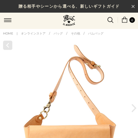
贈る相手やシーンから選べる、新しいギフトガイド
0
HOME
|
オンラインストア
/
バッグ
/
その他
/
バムバッグ