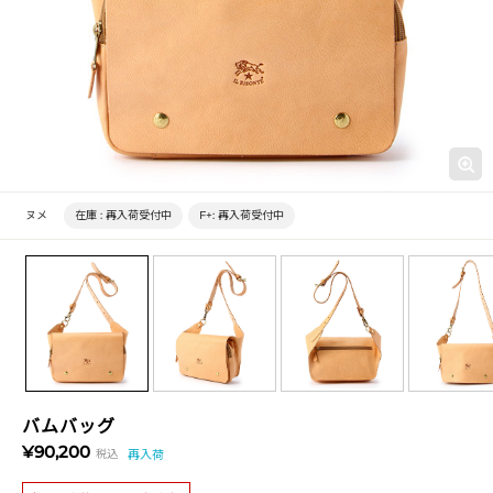
ヌメ
在庫 :
再入荷受付中
F+:
再入荷受付中
バムバッグ
¥90,200
税込
再入荷