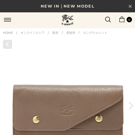
NEW IN｜NEW MODEL
8/17(月)10時まで｜税込11,000円以上で送料無料
0
贈る相手やシーンから選べる、新しいギフトガイド
HOME
|
オンラインストア
/
財布
/
長財布
/
ロングウォレット
NEW IN｜COLOR LEATHER