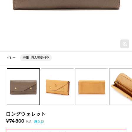
グレー
在庫 :
再入荷受付中
ロングウォレット
¥74,800
税込
再入荷