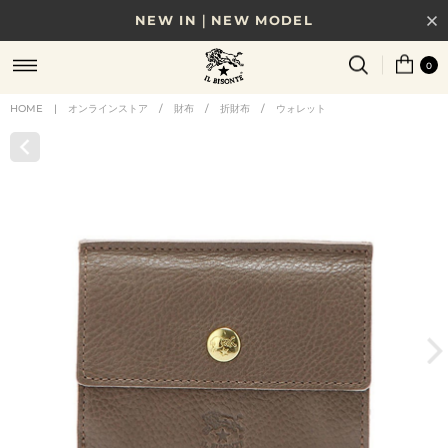
NEW IN｜NEW MODEL
8/17(月)10時まで｜税込11,000円以上で送料無料
0
贈る相手やシーンから選べる、新しいギフトガイド
HOME
|
オンラインストア
/
財布
/
折財布
/
ウォレット
NEW IN｜COLOR LEATHER