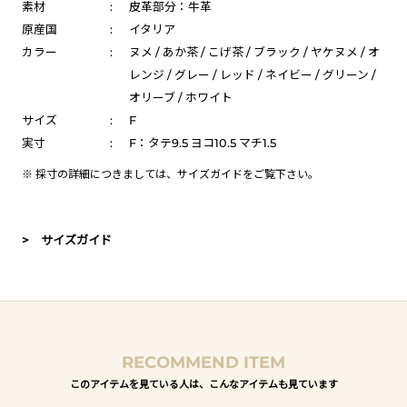
素材
:
皮革部分：牛革
原産国
:
イタリア
カラー
:
ヌメ / あか茶 / こげ茶 / ブラック / ヤケヌメ / オ
レンジ / グレー / レッド / ネイビー / グリーン /
オリーブ / ホワイト
サイズ
:
F
実寸
:
F：タテ9.5 ヨコ10.5 マチ1.5
※ 採寸の詳細につきましては、
サイズガイド
をご覧下さい。
> サイズガイド
RECOMMEND ITEM
このアイテムを見ている人は、こんなアイテムも見ています