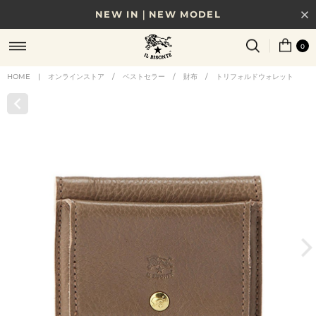
NEW IN｜NEW MODEL
8/17(月)10時まで｜税込11,000円以上で送料無料
0
贈る相手やシーンから選べる、新しいギフトガイド
HOME
|
オンラインストア
/
ベストセラー
/
財布
/
トリフォルドウォレット
NEW IN｜COLOR LEATHER