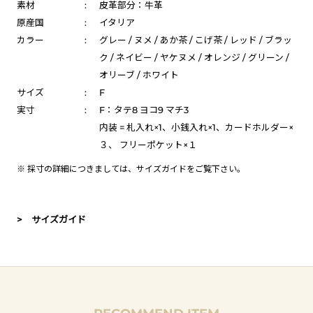
素材
:
皮革部分：牛革
原産国
:
イタリア
カラー
:
グレー / ヌメ / あか茶 / こげ茶 / レッド / ブラッ
ク / ネイビー / ヤケヌメ / オレンジ / グリーン /
オリーブ / ホワイト
サイズ
:
F
実寸
:
F：タテ8 ヨコ9 マチ3
内装 = 札入れ×1、小銭入れ×1、カードホルダー×
３、 フリーポケット×１
※ 採寸の詳細につきましては、
サイズガイド
をご覧下さい。
> サイズガイド