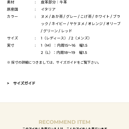
素材
:
皮革部分：牛革
原産国
:
イタリア
カラー
:
ヌメ / あか茶 / グレー / こげ茶 / ホワイト / ブラ
ック / ネイビー / ヤケヌメ / オレンジ / オリーブ
/ グリーン / レッド
サイズ
:
1（レディース） / 2（メンズ）
実寸
:
1（M）：内周15～16 幅1.5
2（L）：内周18～19 幅1.5
※ 採寸の詳細につきましては、
サイズガイド
をご覧下さい。
> サイズガイド
RECOMMEND ITEM
このアイテムを見ている人は、こんなアイテムも見ています