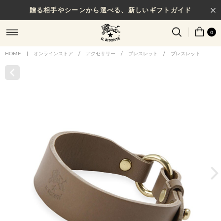
贈る相手やシーンから選べる、新しいギフトガイド
NEW IN｜COLOR LEATHER
0
HOME
|
オンラインストア
/
アクセサリー
/
ブレスレット
/
ブレスレット