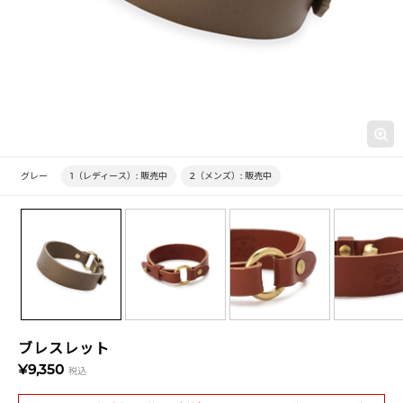
グレー
1（レディース）:
販売中
2（メンズ）:
販売中
ブレスレット
¥9,350
税込