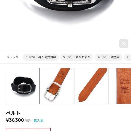
ブラック
3（85）:
再入荷受付中
5（95）:
残りわずか
4（90）:
販売中
2
ベルト
¥36,300
税込
再入荷