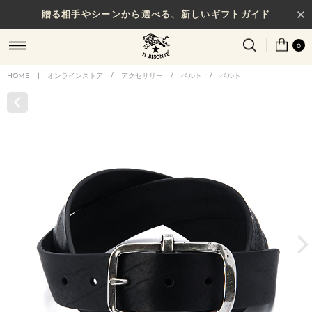
贈る相手やシーンから選べる、新しいギフトガイド
0
HOME
|
オンラインストア
/
アクセサリー
/
ベルト
/
ベルト