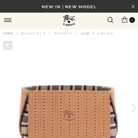
NEW IN｜NEW MODEL
8/17(月)10時まで｜税込11,000円以上で送料無料
0
贈る相手やシーンから選べる、新しいギフトガイド
HOME
|
オンラインストア
/
アクセサリー
/
その他
/
レザーカゴ
NEW IN｜COLOR LEATHER