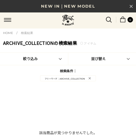
NEW IN｜NEW MODEL
8/17(月)10時まで｜税込11,000円以上で送料無料
0
贈る相手やシーンから選べる、新しいギフトガイド
HOME
/
検索結果
ARCHIVE_COLLECTIONの検索結果
0
NEW IN｜COLOR LEATHER
アイテム
絞り込み
並び替え
検索条件：
×
フリーワード：ARCHIVE_COLLECTION
該当商品が見つかりませんでした。