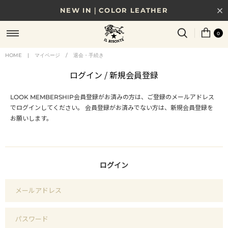
NEW IN｜COLOR LEATHER
NEW IN｜NEW MODEL
0
8/17(月)10時まで｜税込11,000円以上で送料無料
HOME
|
マイページ
/
退会・手続き
贈る相手やシーンから選べる、新しいギフトガイド
ログイン / 新規会員登録
NEW IN｜COLOR LEATHER
LOOK MEMBERSHIP
会員登録がお済みの方は、ご登録のメールアドレス
でログインしてください。
会員登録がお済みでない方は、新規会員登録を
お願いします。
ログイン
メールアドレス
パスワード