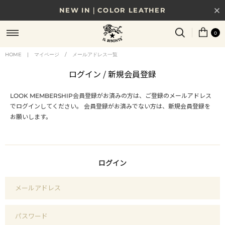
NEW IN｜COLOR LEATHER
NEW IN｜NEW MODEL
0
8/17(月)10時まで｜税込11,000円以上で送料無料
HOME
|
マイページ
/
メールアドレス一覧
贈る相手やシーンから選べる、新しいギフトガイド
ログイン / 新規会員登録
NEW IN｜COLOR LEATHER
LOOK MEMBERSHIP
会員登録がお済みの方は、ご登録のメールアドレス
でログインしてください。
会員登録がお済みでない方は、新規会員登録を
お願いします。
ログイン
メールアドレス
パスワード