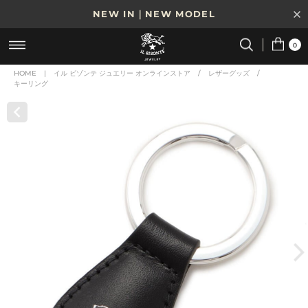
NEW IN｜NEW MODEL
8/17(月)10時まで｜税込11,000円以上で送料無料
0
贈る相手やシーンから選べる、新しいギフトガイド
HOME
|
イル ビゾンテ ジュエリー オンラインストア
/
レザーグッズ
/
キーリング
NEW IN｜COLOR LEATHER