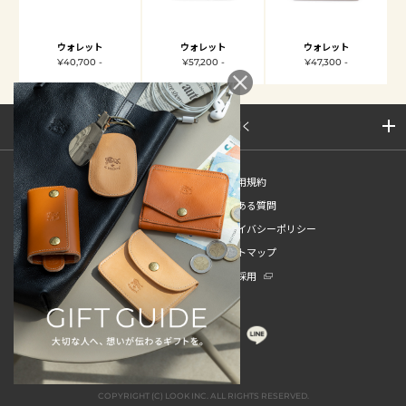
ウォレット
ウォレット
ウォレット
¥40,700 -
¥57,200 -
¥47,300 -
サイトマップを開く
新規会員登録
ご利用規約
ご利用ガイド
よくある質問
特定商取引法
プライバシーポリシー
お問い合わせ
サイトマップ
販売スタッフ中途採用
新卒採用
COPYRIGHT (C) LOOK INC. ALL RIGHTS RESERVED.