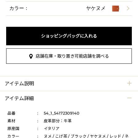
カラー：
ヤケヌメ
ショッピングバッグに入れる
店舗在庫・取り置き可能店舗を調べる
アイテム説明
アイテム詳細
品番
:
54_1_54172309140
素材
:
皮革部分：牛革
原産国
:
イタリア
カラー
:
ヌメ / こげ茶 / ブラック / ヤケヌメ / レッド / ネ