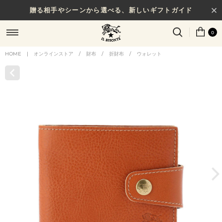
贈る相手やシーンから選べる、新しいギフトガイド
0
HOME
|
オンラインストア
/
財布
/
折財布
/
ウォレット