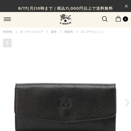
8/17(月)10時まで｜税込11,000円以上で送料無料
贈る相手やシーンから選べる、新しいギフトガイド
0
NEW IN｜COLOR LEATHER
HOME
|
オンラインストア
/
財布
/
長財布
/
ロングウォレット