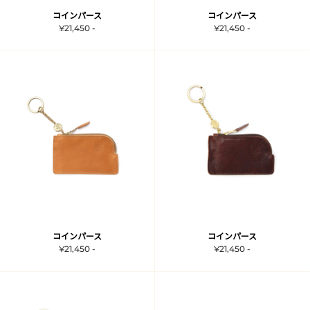
コインパース
コインパース
¥21,450 -
¥21,450 -
コインパース
コインパース
¥21,450 -
¥21,450 -