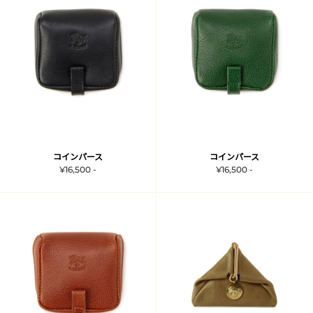
コインパース
コインパース
¥16,500 -
¥16,500 -