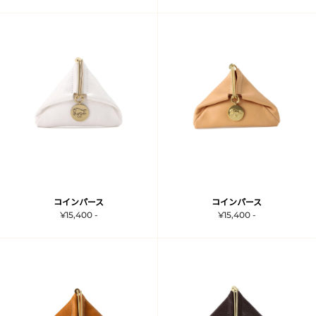
コインパース
コインパース
¥15,400 -
¥15,400 -