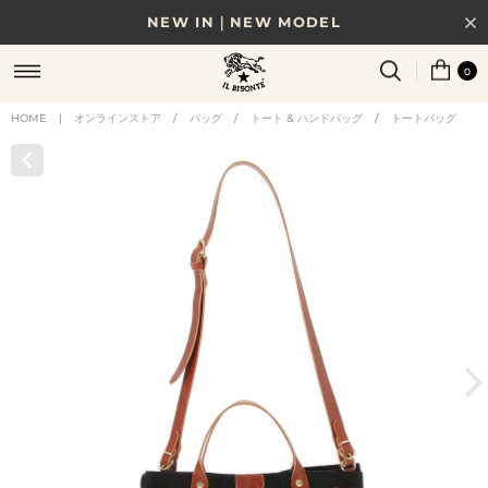
NEW IN｜NEW MODEL
8/17(月)10時まで｜税込11,000円以上で送料無料
0
贈る相手やシーンから選べる、新しいギフトガイド
HOME
|
オンラインストア
/
バッグ
/
トート & ハンドバッグ
/
トートバッグ
NEW IN｜COLOR LEATHER