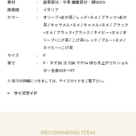
素材
:
皮革部分：牛革 繊維部分：綿100%
原産国
:
イタリア
カラー
:
オリーブ×あか茶 / レッド×ヌメ / ブラック×あか
茶 / キャラメル×ヌメ / キャメル×ヌメ / ブラック
×ヌメ / ブラック×ブラック / ネイビー×ヌメ / オ
リーブ×こげ茶 / こげ茶×レッド / ブルー×ヌメ /
ネイビー×こげ茶
サイズ
:
F
実寸
:
F：タテ26 ヨコ36 マチ14 持ち手上がり11 ショル
ダー全長103～117
※ 採寸の詳細につきましては、
サイズガイド
をご覧下さい。
> サイズガイド
RECOMMEND ITEM