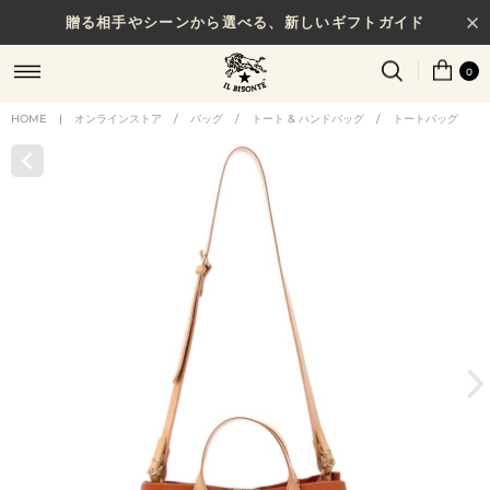
贈る相手やシーンから選べる、新しいギフトガイド
0
HOME
|
オンラインストア
/
バッグ
/
トート & ハンドバッグ
/
トートバッグ