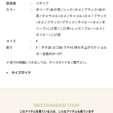
原産国
:
イタリア
カラー
:
オリーブ×あか茶 / レッド×ヌメ / ブラック×あか
茶 / キャラメル×ヌメ / キャメル×ヌメ / ブラック
×ヌメ / ブラック×ブラック / ネイビー×ヌメ / オ
リーブ×こげ茶 / こげ茶×レッド / ブルー×ヌメ /
ネイビー×こげ茶
サイズ
:
F
実寸
:
F：タテ26 ヨコ36 マチ14 持ち手上がり11 ショル
ダー全長103～117
※ 採寸の詳細につきましては、
サイズガイド
をご覧下さい。
> サイズガイド
RECOMMEND ITEM
このアイテムを見ている人は、こんなアイテムも見ています