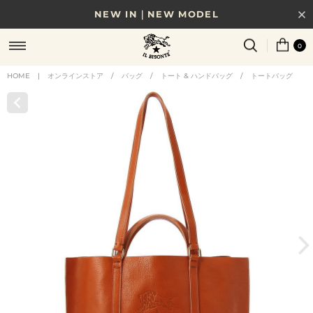
NEW IN｜NEW MODEL
8/17(月)10時まで｜税込11,000円以上で送料無料
0
贈る相手やシーンから選べる、新しいギフトガイド
HOME
|
オンラインストア
/
バッグ
/
トート & ハンドバッグ
/
トートバッグ
NEW IN｜COLOR LEATHER