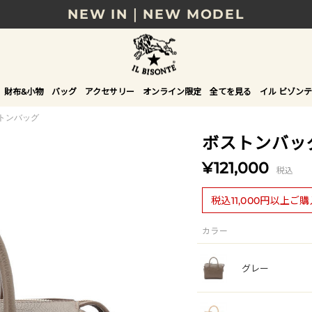
NEW IN｜NEW MODEL
8/17(月)10時まで｜税込11,000円以上で送料無
贈る相手やシーンから選べる、新しいギフトガイ
財布&小物
バッグ
アクセサリー
オンライン限定
全てを見る
イル ビゾンテ
NEW IN｜COLOR LEATHER
トンバッグ
ボストンバッ
¥121,000
税込
税込11,000円以上ご
カラー
グレー