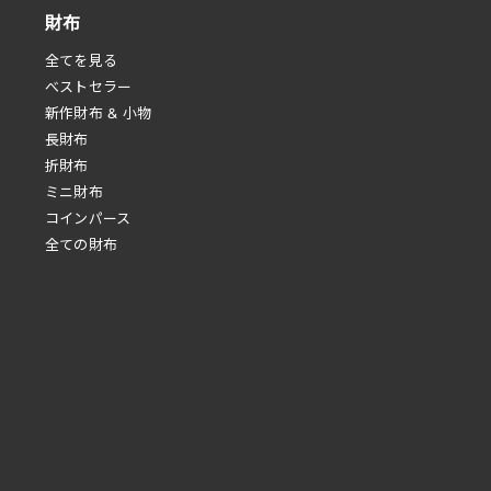
財布
全てを見る
べストセラー
新作財布 & 小物
長財布
折財布
ミニ財布
コインパース
全ての財布