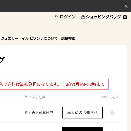
ログイン
ショッピングバッグ
料
0
ド
 ジュエリー
イル ビゾンテについて
店舗検索
グ
購入で送料は当社負担になります。：8/17(月)AM10時まで
サイズ / 在庫
お気に入り
再入荷のお知らせ
F
/
再入荷受付中