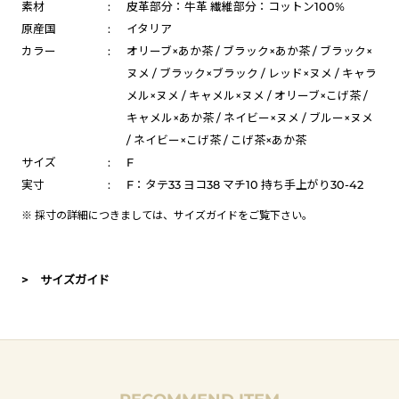
素材
:
皮革部分：牛革 繊維部分：コットン100%
原産国
:
イタリア
カラー
:
オリーブ×あか茶 / ブラック×あか茶 / ブラック×
ヌメ / ブラック×ブラック / レッド×ヌメ / キャラ
メル×ヌメ / キャメル×ヌメ / オリーブ×こげ茶 /
キャメル×あか茶 / ネイビー×ヌメ / ブルー×ヌメ
/ ネイビー×こげ茶 / こげ茶×あか茶
サイズ
:
F
実寸
:
F：タテ33 ヨコ38 マチ10 持ち手上がり30-42
※ 採寸の詳細につきましては、
サイズガイド
をご覧下さい。
> サイズガイド