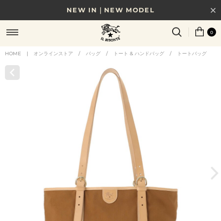
NEW IN｜NEW MODEL
8/17(月)10時まで｜税込11,000円以上で送料無料
0
贈る相手やシーンから選べる、新しいギフトガイド
HOME
|
オンラインストア
/
バッグ
/
トート & ハンドバッグ
/
トートバッグ
NEW IN｜COLOR LEATHER