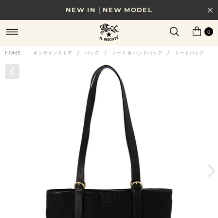
NEW IN｜NEW MODEL
8/17(月)10時まで｜税込11,000円以上で送料無料
0
贈る相手やシーンから選べる、新しいギフトガイド
HOME
|
オンラインストア
/
バッグ
/
トート & ハンドバッグ
/
トートバッグ
NEW IN｜COLOR LEATHER