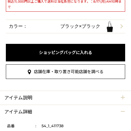
税込11,000円以上ご購入で送料は当社負担になります。：8/17(月)AM10時ま
で
カラー：
ブラック×ブラック
ショッピングバッグに入れる
店舗在庫・取り置き可能店舗を調べる
アイテム説明
アイテム詳細
品番
:
54_1_411738