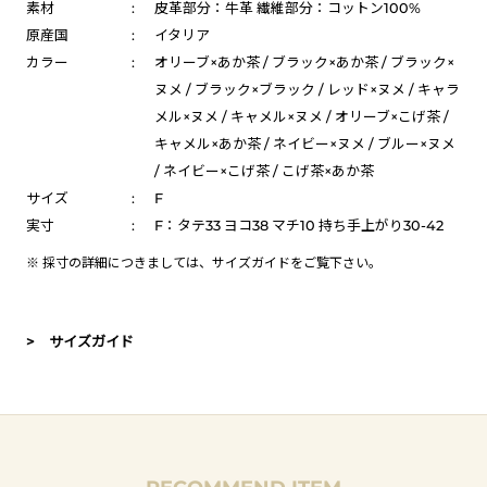
素材
:
皮革部分：牛革 繊維部分：コットン100%
原産国
:
イタリア
カラー
:
オリーブ×あか茶 / ブラック×あか茶 / ブラック×
ヌメ / ブラック×ブラック / レッド×ヌメ / キャラ
メル×ヌメ / キャメル×ヌメ / オリーブ×こげ茶 /
キャメル×あか茶 / ネイビー×ヌメ / ブルー×ヌメ
/ ネイビー×こげ茶 / こげ茶×あか茶
サイズ
:
F
実寸
:
F：タテ33 ヨコ38 マチ10 持ち手上がり30-42
※ 採寸の詳細につきましては、
サイズガイド
をご覧下さい。
> サイズガイド