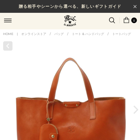
贈る相手やシーンから選べる、新しいギフトガイド
0
HOME
|
オンラインストア
/
バッグ
/
トート & ハンドバッグ
/
トートバッグ