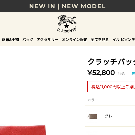
NEW IN｜NEW MODEL
8/17(月)10時まで｜税込11,000円以上で送料無
贈る相手やシーンから選べる、新しいギフトガイ
財布&小物
バッグ
アクセサリー
オンライン限定
全てを見る
イル ビゾンテ
NEW IN｜COLOR LEATHER
クラッチバッ
¥52,800
税込
税込11,000円以上ご
カラー
グレー