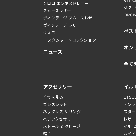
STIT
クロコ エンボスドレザー
MIZU
スムースレザー
ORCI
ヴィンテージ スムースレザー
ヴィンテージ レザー
ベス
ウォモ
スタンダードコレクション
オン
ニュース
全て
アクセサリー
イル
全てを見る
ETSU
ブレスレット
オンラ
ネックレス & リング
スター
へアアクセサリー
レザー
ストール & グローブ
イル 
帽子
ガイド