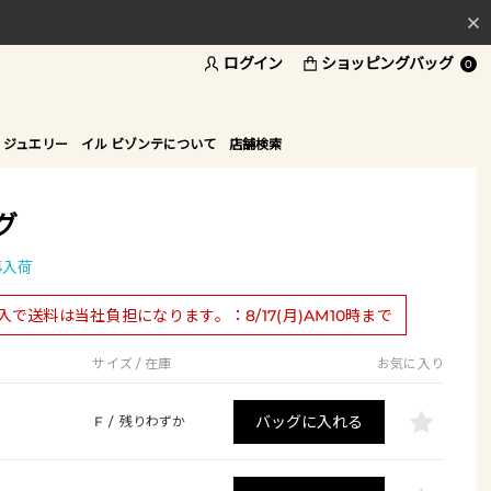
ログイン
ショッピングバッグ
料
0
ド
 ジュエリー
イル ビゾンテについて
店舗検索
グ
再入荷
購入で送料は当社負担になります。：8/17(月)AM10時まで
サイズ / 在庫
お気に入り
バッグに入れる
F
/
残りわずか