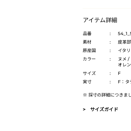
アイテム詳細
品番
:
54_1_
素材
:
皮革部
原産国
:
イタリ
カラー
:
ヌメ /
オレンジ
サイズ
:
F
実寸
:
F：タテ
※ 採寸の詳細につきま
> サイズガイド