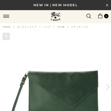
NEW IN｜NEW MODEL
8/17(月)10時まで｜税込11,000円以上で送料無料
0
贈る相手やシーンから選べる、新しいギフトガイド
HOME
|
オンラインストア
/
バッグ
/
その他
/
クラッチバッグ
NEW IN｜COLOR LEATHER