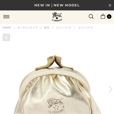
NEW IN｜NEW MODEL
8/17(月)10時まで｜税込11,000円以上で送料無料
0
贈る相手やシーンから選べる、新しいギフトガイド
HOME
|
オンラインストア
/
財布
/
コインパース
/
コインパース
NEW IN｜COLOR LEATHER