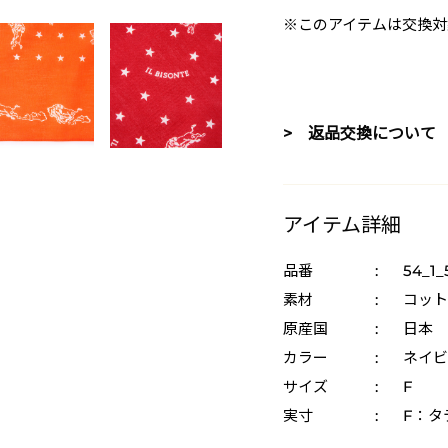
※このアイテムは交換対
> 返品交換について
アイテム詳細
品番
:
54_1_
素材
:
コット
原産国
:
日本
カラー
:
ネイビー
サイズ
:
F
実寸
:
F：タ