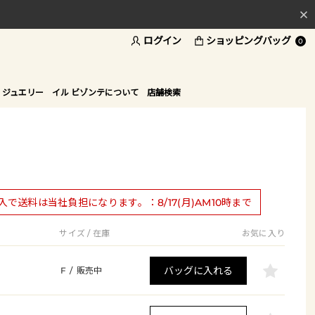
ログイン
ショッピングバッグ
料
0
ド
 ジュエリー
イル ビゾンテについて
店舗検索
購入で送料は当社負担になります。：8/17(月)AM10時まで
サイズ / 在庫
お気に入り
バッグに入れる
F
/
販売中