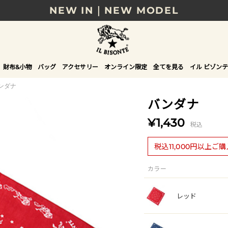
NEW IN｜NEW MODEL
8/17(月)10時まで｜税込11,000円以上で送料無
贈る相手やシーンから選べる、新しいギフトガイ
財布&小物
バッグ
アクセサリー
オンライン限定
全てを見る
イル ビゾンテ
NEW IN｜COLOR LEATHER
ンダナ
バンダナ
¥1,430
税込
税込11,000円以上ご
カラー
レッド