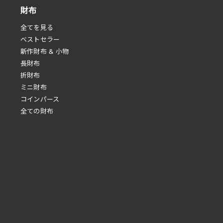
財布
全てを見る
べストセラー
新作財布 & 小物
長財布
折財布
ミニ財布
コインパース
全ての財布