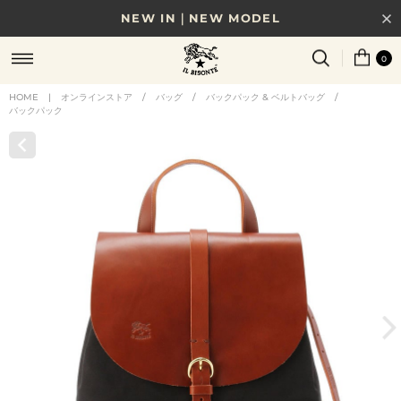
NEW IN｜NEW MODEL
8/17(月)10時まで｜税込11,000円以上で送料無料
0
贈る相手やシーンから選べる、新しいギフトガイド
HOME
|
オンラインストア
/
バッグ
/
バックパック & ベルトバッグ
/
バックパック
NEW IN｜COLOR LEATHER