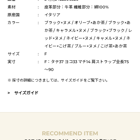
素材
:
皮革部分：牛革 繊維部分：綿100%
原産国
:
イタリア
カラー
:
ブラック×ヌメ / オリーブ×あか茶 / ブラック×あ
か茶 / キャラメル×ヌメ / ブラック×ブラック / レ
ッド×ヌメ / ネイビー×ヌメ / キャメル×ヌメ / ネ
イビー×こげ茶 / ブルー×ヌメ / こげ茶×あか茶
サイズ
:
F
実寸
:
F：タテ37 ヨコ33 マチ14 肩ストラップ全長75
～90
※ 採寸の詳細につきましては、
サイズガイド
をご覧下さい。
> サイズガイド
RECOMMEND ITEM