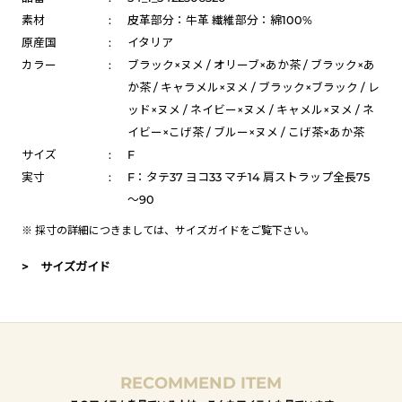
素材
:
皮革部分：牛革 繊維部分：綿100%
原産国
:
イタリア
カラー
:
ブラック×ヌメ / オリーブ×あか茶 / ブラック×あ
か茶 / キャラメル×ヌメ / ブラック×ブラック / レ
ッド×ヌメ / ネイビー×ヌメ / キャメル×ヌメ / ネ
イビー×こげ茶 / ブルー×ヌメ / こげ茶×あか茶
サイズ
:
F
実寸
:
F：タテ37 ヨコ33 マチ14 肩ストラップ全長75
～90
※ 採寸の詳細につきましては、
サイズガイド
をご覧下さい。
> サイズガイド
RECOMMEND ITEM