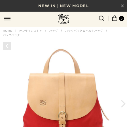
NEW IN｜NEW MODEL
8/17(月)10時まで｜税込11,000円以上で送料無料
0
贈る相手やシーンから選べる、新しいギフトガイド
HOME
|
オンラインストア
/
バッグ
/
バックパック & ベルトバッグ
/
バックパック
NEW IN｜COLOR LEATHER