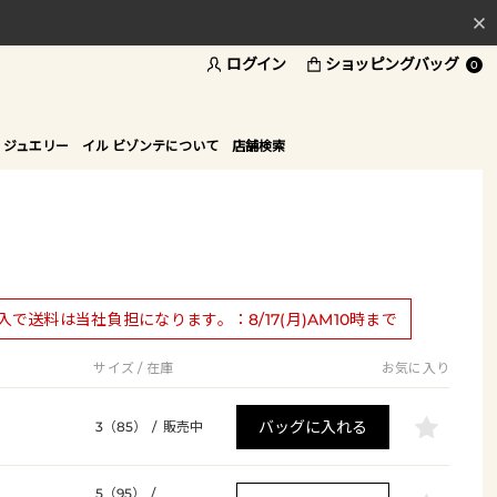
ログイン
ショッピングバッグ
料
0
ド
 ジュエリー
イル ビゾンテについて
店舗検索
購入で送料は当社負担になります。：8/17(月)AM10時まで
サイズ / 在庫
お気に入り
バッグに入れる
3（85）
/
販売中
5（95）
/