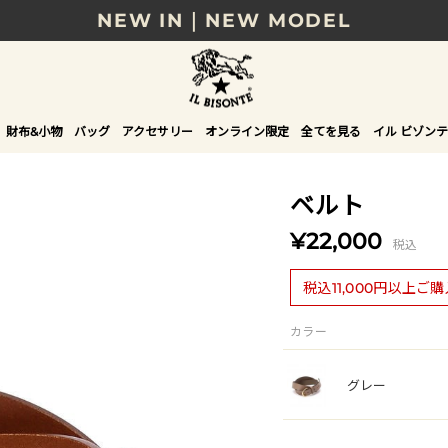
NEW IN｜NEW MODEL
8/17(月)10時まで｜税込11,000円以上で送料無
贈る相手やシーンから選べる、新しいギフトガイ
財布&小物
バッグ
アクセサリー
オンライン限定
全てを見る
イル ビゾンテ
NEW IN｜COLOR LEATHER
ベルト
¥22,000
税込
税込11,000円以上ご
カラー
グレー