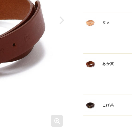
ヌメ
あか茶
こげ茶