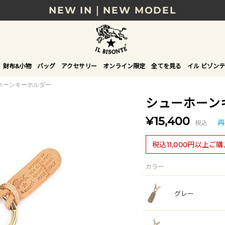
NEW IN｜NEW MODEL
8/17(月)10時まで｜税込11,000円以上で送料無
贈る相手やシーンから選べる、新しいギフトガイ
財布&小物
バッグ
アクセサリー
オンライン限定
全てを見る
イル ビゾンテ
NEW IN｜COLOR LEATHER
ホーンキーホルダー
シューホーン
¥15,400
税込
再
税込11,000円以上ご
カラー
グレー