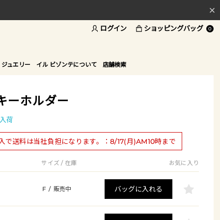
ログイン
ショッピングバッグ
料
0
ド
 ジュエリー
イル ビゾンテについて
店舗検索
キーホルダー
入荷
購入で送料は当社負担になります。：8/17(月)AM10時まで
サイズ / 在庫
お気に入り
バッグに入れる
F
/
販売中