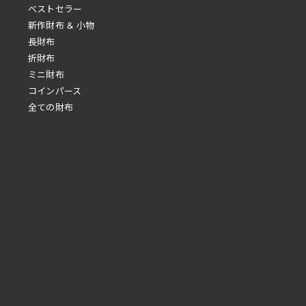
べストセラー
新作財布 & 小物
長財布
折財布
ミニ財布
コインパース
全ての財布