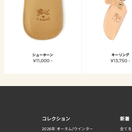
シューホーン
キーリング
¥11,000 -
¥13,750 -
コレクション
新着
2026
年 オータム
/
ウインター
全てを