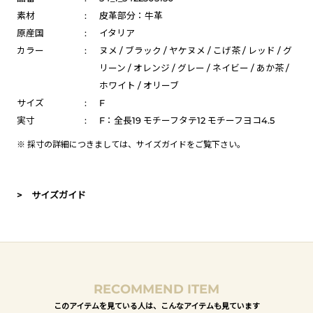
素材
:
皮革部分：牛革
原産国
:
イタリア
カラー
:
ヌメ / ブラック / ヤケヌメ / こげ茶 / レッド / グ
リーン / オレンジ / グレー / ネイビー / あか茶 /
ホワイト / オリーブ
サイズ
:
F
実寸
:
F：全長19 モチーフタテ12 モチーフヨコ4.5
※ 採寸の詳細につきましては、
サイズガイド
をご覧下さい。
> サイズガイド
RECOMMEND ITEM
このアイテムを見ている人は、こんなアイテムも見ています