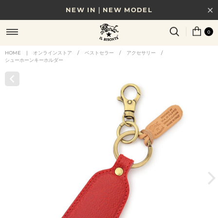
NEW IN｜NEW MODEL
8/17(月)10時まで｜税込11,000円以上で送料無料
0
贈る相手やシーンから選べる、新しいギフトガイド
HOME
|
オンラインストア
/
ベストセラー
/
アクセサリー
/
シューホーンキーホルダー
NEW IN｜COLOR LEATHER