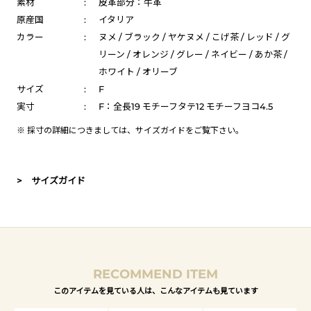
素材
:
皮革部分：牛革
原産国
:
イタリア
カラー
:
ヌメ / ブラック / ヤケヌメ / こげ茶 / レッド / グ
リーン / オレンジ / グレー / ネイビー / あか茶 /
ホワイト / オリーブ
サイズ
:
F
実寸
:
F：全長19 モチーフタテ12 モチーフヨコ4.5
※ 採寸の詳細につきましては、
サイズガイド
をご覧下さい。
> サイズガイド
RECOMMEND ITEM
このアイテムを見ている人は、こんなアイテムも見ています