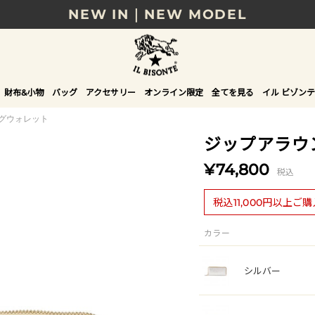
NEW IN｜NEW MODEL
8/17(月)10時まで｜税込11,000円以上で送料無
贈る相手やシーンから選べる、新しいギフトガイ
財布&小物
バッグ
アクセサリー
オンライン限定
全てを見る
イル ビゾンテ
NEW IN｜COLOR LEATHER
ングウォレット
ジップアラウ
¥74,800
税込
税込11,000円以上ご
カラー
シルバー