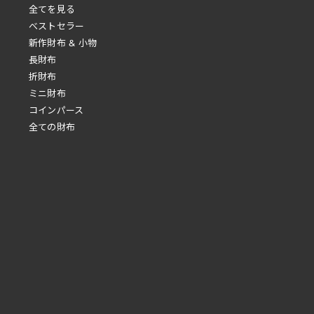
全てを見る
べストセラー
新作財布 & 小物
長財布
折財布
ミニ財布
コインパース
全ての財布