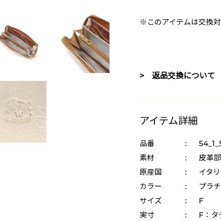
※このアイテムは交換対
> 返品交換について
アイテム詳細
品番
:
54_1_
素材
:
皮革部
原産国
:
イタリ
カラー
:
プラチ
サイズ
:
F
実寸
:
F：タテ