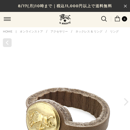
8/17(月)10時まで｜税込11,000円以上で送料無料
贈る相手やシーンから選べる、新しいギフトガイド
0
NEW IN｜COLOR LEATHER
HOME
|
オンラインストア
/
アクセサリー
/
ネックレス & リング
/
リング