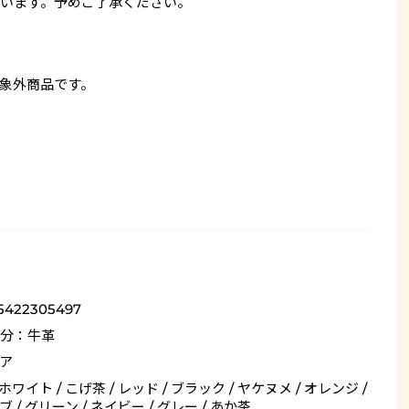
います。予めご了承ください。
象外商品です。
5422305497
分：牛革
ア
 ホワイト / こげ茶 / レッド / ブラック / ヤケヌメ / オレンジ /
 / グリーン / ネイビー / グレー / あか茶