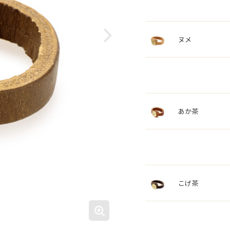
ヌメ
あか茶
こげ茶