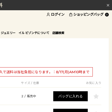
料
ログイン
ショッピングバッグ
ド
0
 ジュエリー
イル ビゾンテについて
店舗検索
購入で送料は当社負担になります。：8/17(月)AM10時まで
サイズ / 在庫
お気に入り
バッグに入れる
2
/
販売中