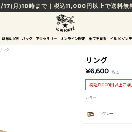
8/17(月)10時まで｜税込11,000円以上で送料無
贈る相手やシーンから選べる、新しいギフトガイ
NEW IN｜COLOR LEATHER
財布&小物
バッグ
アクセサリー
オンライン限定
全てを見る
イル ビゾンテ
リング
リング
¥6,600
税込
税込11,000円以上ご
カラー
グレー