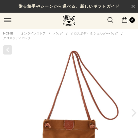
贈る相手やシーンから選べる、新しいギフトガイド
0
HOME
|
オンラインストア
/
バッグ
/
クロスボディ & ショルダーバッグ
/
クロスボディバッグ