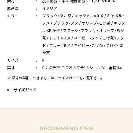
素材
:
皮革部分：牛革 繊維部分：コットン100%
原産国
:
イタリア
カラー
:
ブラック×あか茶 / キャラメル×ヌメ / キャメル×
ヌメ / ブラック×ヌメ / オリーブ×こげ茶 / キャメ
ル×あか茶 / ブラック×ブラック / オリーブ×あか
茶 / レッド×ヌメ / ネイビー×ヌメ / こげ茶×レッ
ド / ブルー×ヌメ / ネイビー×こげ茶 / こげ茶×あ
か茶
サイズ
:
F
実寸
:
F：タテ25 ヨコ21.5 マチ1.5 ショルダー全長114
※ 採寸の詳細につきましては、
サイズガイド
をご覧下さい。
> サイズガイド
RECOMMEND ITEM