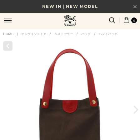
NEW IN｜NEW MODEL
8/17(月)10時まで｜税込11,000円以上で送料無料
0
贈る相手やシーンから選べる、新しいギフトガイド
HOME
|
オンラインストア
/
ベストセラー
/
バッグ
/
ハンドバッグ
NEW IN｜COLOR LEATHER