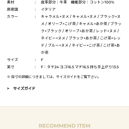
素材
:
皮革部分：牛革 繊維部分：コットン100%
原産国
:
イタリア
カラー
:
キャラメル×ヌメ / キャメル×ヌメ / ブラック×ヌ
メ / オリーブ×こげ茶 / キャメル×あか茶 / ブラッ
ク×ブラック / オリーブ×あか茶 / レッド×ヌメ /
ネイビー×ヌメ / ブラック×あか茶 / こげ茶×レッ
ド / ブルー×ヌメ / ネイビー×こげ茶 / こげ茶×あ
か茶
サイズ
:
F
実寸
:
F：タテ24 ヨコ16.5 マチ16.5 持ち手上がり13.5
※ 採寸の詳細につきましては、
サイズガイド
をご覧下さい。
> サイズガイド
RECOMMEND ITEM