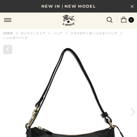
NEW IN｜NEW MODEL
8/17(月)10時まで｜税込11,000円以上で送料無料
0
贈る相手やシーンから選べる、新しいギフトガイド
HOME
|
オンラインストア
/
バッグ
/
クロスボディ & ショルダーバッグ
/
ショルダーバッグ
NEW IN｜COLOR LEATHER