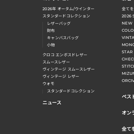
2026
年 オータム
/
ウインター
全てを
スタンダードコレクション
2026
NEW
レザーバッグ
COLO
財布
VINT
キャンバスバッグ
MONO
小物
STAR
クロコ エンボスドレザー
CHEC
スムースレザー
STIT
ヴィンテージ スムースレザー
MIZU
ヴィンテージ レザー
ORCI
ウォモ
スタンダードコレクション
ベス
ニュース
オン
全て