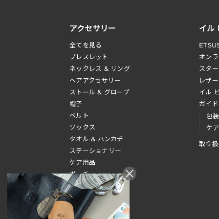
アクセサリー
イル
全てを見る
ETSU
ブレスレット
オンラ
ネックレス & リング
スター
へアアクセサリー
レザー
ストール & グローブ
イル 
帽子
ガイド
ベルト
包
ソックス
ケ
タオル & ハンカチ
取り扱
ステーショナリー
ケア用品
ポーチ
その他