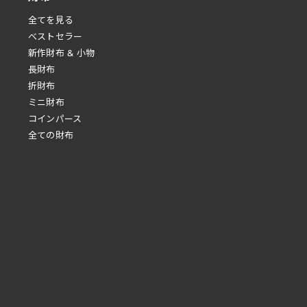
全てを見る
べストセラー
新作財布 & 小物
長財布
折財布
ミニ財布
コインパース
全ての財布