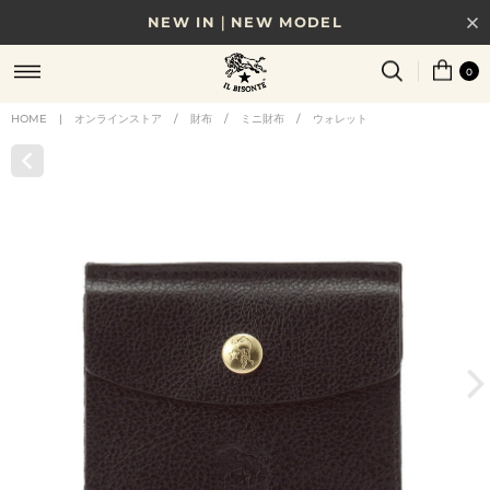
NEW IN｜NEW MODEL
8/17(月)10時まで｜税込11,000円以上で送料無料
0
贈る相手やシーンから選べる、新しいギフトガイド
HOME
|
オンラインストア
/
財布
/
ミニ財布
/
ウォレット
NEW IN｜COLOR LEATHER