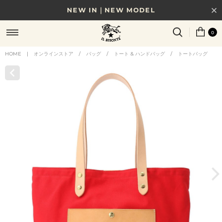
NEW IN｜NEW MODEL
8/17(月)10時まで｜税込11,000円以上で送料無料
0
贈る相手やシーンから選べる、新しいギフトガイド
HOME
|
オンラインストア
/
バッグ
/
トート & ハンドバッグ
/
トートバッグ
NEW IN｜COLOR LEATHER