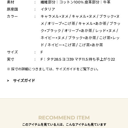
素材
:
繊維部分：コットン100% 皮革部分：牛革
原産国
:
イタリア
カラー
:
キャラメル×ヌメ / キャメル×ヌメ / ブラック×ヌ
メ / オリーブ×こげ茶 / キャメル×あか茶 / ブラッ
ク×ブラック / オリーブ×あか茶 / レッド×ヌメ /
ネイビー×ヌメ / ブラック×あか茶 / こげ茶×レッ
ド / ネイビー×こげ茶 / こげ茶×あか茶
サイズ
:
F
実寸
:
F：タテ28.5 ヨコ39 マチ11.5 持ち手上がり22
※ 採寸の詳細につきましては、
サイズガイド
をご覧下さい。
> サイズガイド
RECOMMEND ITEM
このアイテムを見ている人は、こんなアイテムも見ています