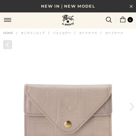
NEW IN｜NEW MODEL
8/17(月)10時まで｜税込11,000円以上で送料無料
0
贈る相手やシーンから選べる、新しいギフトガイド
HOME
|
オンラインストア
/
ベストセラー
/
カードケース
/
カードケース
NEW IN｜COLOR LEATHER