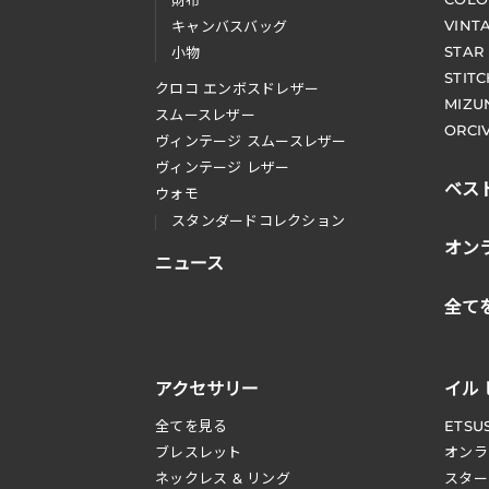
財布
VINT
キャンバスバッグ
STAR
小物
STIT
クロコ エンボスドレザー
MIZU
スムースレザー
ORCI
ヴィンテージ スムースレザー
ヴィンテージ レザー
ベス
ウォモ
スタンダードコレクション
オン
ニュース
全て
アクセサリー
イル
全てを見る
ETSU
ブレスレット
オンラ
ネックレス & リング
スター