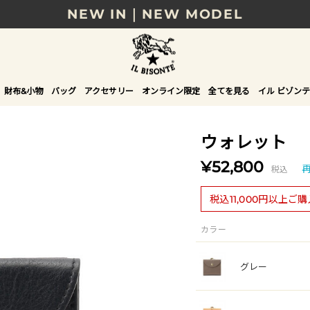
8/17(月)10時まで｜税込11,000円以上で送料無
贈る相手やシーンから選べる、新しいギフトガイ
NEW IN｜COLOR LEATHER
財布&小物
バッグ
アクセサリー
オンライン限定
全てを見る
イル ビゾンテ
ウォレット
¥52,800
税込
税込11,000円以上ご
カラー
グレー