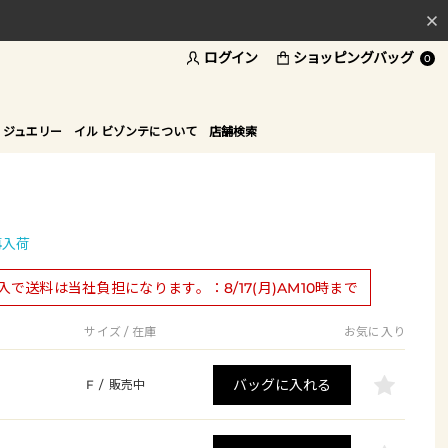
料
ログイン
ショッピングバッグ
0
ド
 ジュエリー
イル ビゾンテについて
店舗検索
再入荷
購入で送料は当社負担になります。：8/17(月)AM10時まで
サイズ / 在庫
お気に入り
バッグに入れる
F
/
販売中