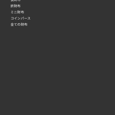
折財布
ミニ財布
コインパース
全ての財布