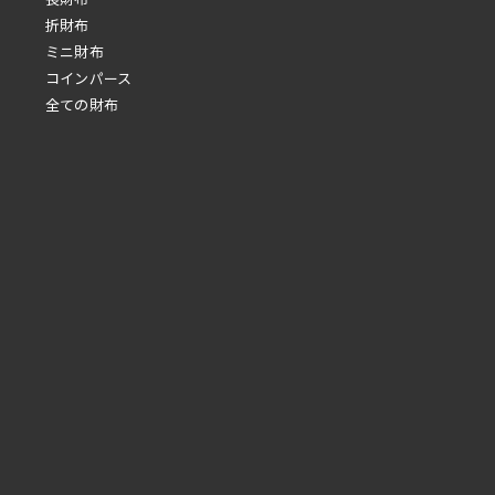
折財布
ミニ財布
コインパース
全ての財布