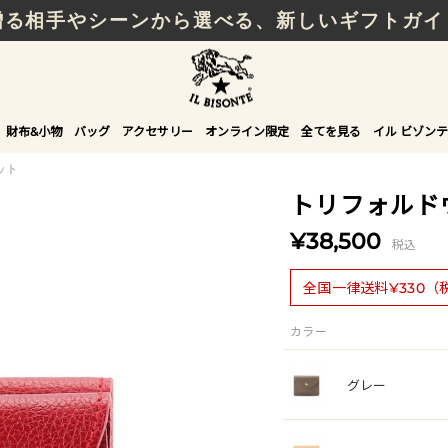
贈る相手やシーンから選べる、新しいギフトガイ
財布&小物
バッグ
アクセサリー
オンライン限定
全てを見る
イル ビゾンテ
ット
トリフォルド
¥38,500
税込
全国一律送料¥330（
カラー
グレー