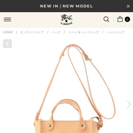
NEW IN｜NEW MODEL
8/17(月)10時まで｜税込11,000円以上で送料無料
0
贈る相手やシーンから選べる、新しいギフトガイド
HOME
|
オンラインストア
/
バッグ
/
トート & ハンドバッグ
/
ハンドバッグ
NEW IN｜COLOR LEATHER