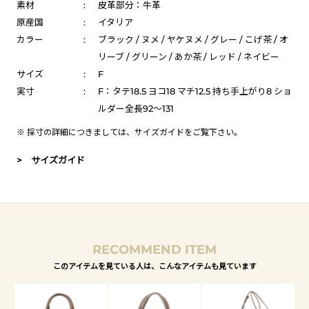
素材
:
皮革部分：牛革
原産国
:
イタリア
カラー
:
ブラック / ヌメ / ヤケヌメ / グレー / こげ茶 / オ
リーブ / グリーン / あか茶 / レッド / ネイビー
サイズ
:
F
実寸
:
F：タテ18.5 ヨコ18 マチ12.5 持ち手上がり8 ショ
ルダー全長92～131
※ 採寸の詳細につきましては、
サイズガイド
をご覧下さい。
> サイズガイド
RECOMMEND ITEM
このアイテムを見ている人は、こんなアイテムも見ています